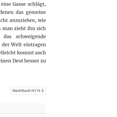
eine Gasse schlägt,
 denen das gemeine
nicht
anzuziehen
, wie
 man zieht ihn sich
n das schweigende
 der Welt eintragen
elleicht kommt auch
einen Deut besser zu
Nächster Beitrag: Nachtbuch IV/16
Nachtbuch IV/16