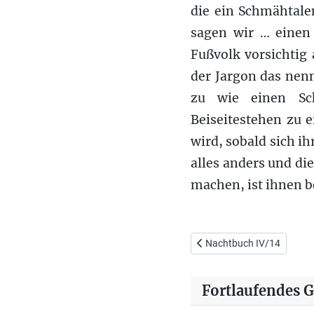
die ein Schmähtale
sagen wir … einen
Fußvolk vorsichtig 
der Jargon das nen
zu wie einen Sch
Beiseitestehen zu 
wird, sobald sich 
alles anders und di
machen, ist ihnen be
Vorheriger Beitrag: Nachtb
Nachtbuch IV/14
Fortlaufendes 