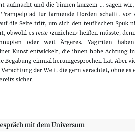
nt aufmacht und die binnen kurzem … sagen wir, 
 Trampelpfad für lärmende Horden schafft, vor
auf die Seite tritt, um sich den teuflischen Spuk 
nt, obwohl es
recte
›zuziehen‹ heißen müsste, denn
nupfen oder weit Ärgeres. Yagiriten habe
einer Kunst entwickelt, die ihnen hohe Achtung in
ihre Begabung einmal herumgesprochen hat. Aber vi
e Verachtung der Welt, die gern verachtet, ohne es 
reits sicher.
uch IV/14
Gespräch mit dem Universum