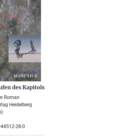
ufen des Kapitols
her Roman
lag Heidelberg
o)
944512-28-0