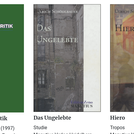
Das Ungelebte
Hiero
tik
Studie
Tropos
 (1997)