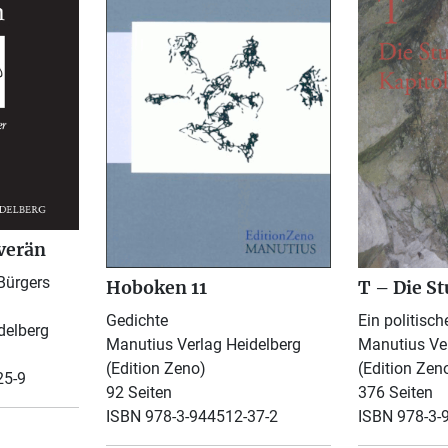
verän
Bürgers
Hoboken 11
T – Die St
Gedichte
Ein politisc
delberg
Manutius Verlag Heidelberg
Manutius Ver
(Edition Zeno)
(Edition Zen
25-9
92 Seiten
376 Seiten
ISBN 978-3-944512-37-2
ISBN 978-3-