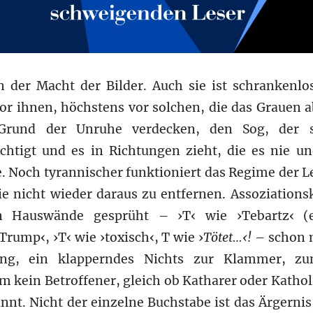
on der Macht der Bilder. Auch sie ist schrankenl
r ihnen, höchstens vor solchen, die das Grauen 
 Grund der Unruhe verdecken, den Sog, der s
htigt und es in Richtungen zieht, die es nie 
. Noch tyrannischer funktioniert das Regime der Le
sie nicht wieder daraus zu entfernen. Assoziation
n Hauswände gesprüht – ›T‹ wie ›Tebartz‹ (e
Trump‹, ›T‹ wie ›toxisch‹, T wie ›
Tötet…‹!
– schon m
ang, ein klapperndes Nichts zur Klammer, z
m kein Betroffener, gleich ob Katharer oder Katho
innt. Nicht der einzelne Buchstabe ist das Ärgernis