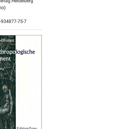
erlag Heidelberg
no)
-934877-75-7