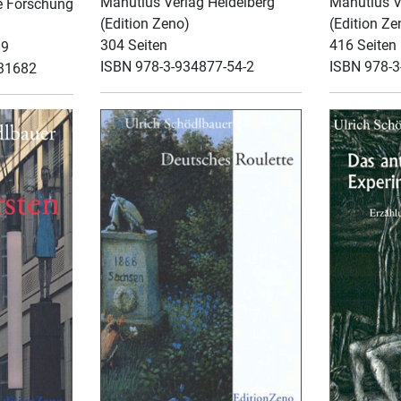
Manutius Verlag Heidelberg
Manutius V
e Forschung
(Edition Zeno)
(Edition Ze
304 Seiten
416 Seiten
89
ISBN 978-3-934877-54-2
ISBN 978-3
031682