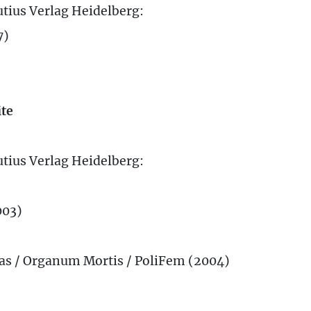
tius Verlag Heidelberg:
7)
te
tius Verlag Heidelberg:
003)
nas / Organum Mortis / PoliFem (2004)