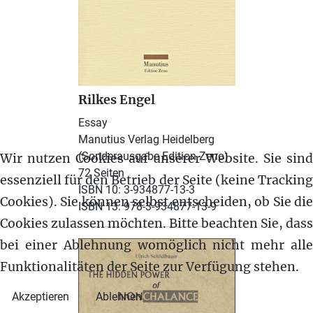
Rilkes Engel
Essay
Manutius Verlag Heidelberg
(Sonderausgabe Edition Zeno)
Wir nutzen Cookies auf unserer Website. Sie sind
72 Seiten
essenziell für den Betrieb der Seite (keine Tracking
ISBN 10: 3-934877-13-3
Cookies). Sie können selbst entscheiden, ob Sie die
ISBN 13: 978-3-934877-13-9
Cookies zulassen möchten. Bitte beachten Sie, dass
bei einer Ablehnung womöglich nicht mehr alle
Funktionalitäten der Seite zur Verfügung stehen.
Akzeptieren
Ablehnen