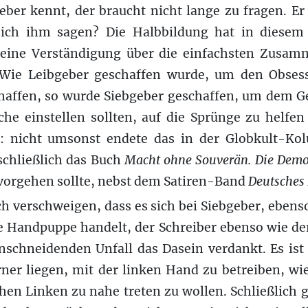
eber kennt, der braucht nicht lange zu fragen. E
ich ihm sagen? Die Halbbildung hat in diese
ine Verständigung über die einfachsten Zusam
Wie Leibgeber geschaffen wurde, um den Obsess
chaffen, so wurde Siebgeber geschaffen, um dem Ge
lche einstellen sollten, auf die Sprünge zu helfe
: nicht umsonst endete das in der Globkult-K
 schließlich das Buch
Macht ohne Souverän
. Die Dem
orgehen sollte, nebst dem Satiren-Band
Deutsches 
ch verschweigen, dass es sich bei Siebgeber, ebens
 Handpuppe handelt, der Schreiber ebenso wie der
schneidenden Unfall das Dasein verdankt. Es ist 
rner liegen, mit der linken Hand zu betreiben, wi
chen Linken zu nahe treten zu wollen. Schließlich