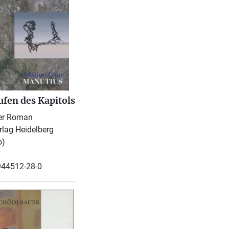
ufen des Kapitols
her Roman
lag Heidelberg
o)
944512-28-0