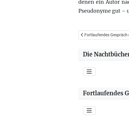
denen ein Autor nac
Pseudonyme gut – un
Vorheriger Beitrag: Fortl
Fortlaufendes Gespräch
Die Nachtbüche
Fortlaufendes 