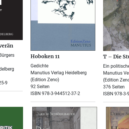
verän
Bürgers
Hoboken 11
T – Die St
Gedichte
Ein politisc
delberg
Manutius Verlag Heidelberg
Manutius Ver
(Edition Zeno)
(Edition Zen
25-9
92 Seiten
376 Seiten
ISBN 978-3-944512-37-2
ISBN 978-3-