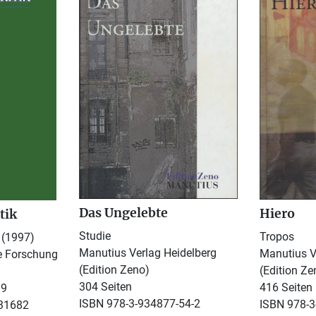
Das Ungelebte
Hiero
tik
Studie
Tropos
 (1997)
Manutius Verlag Heidelberg
Manutius V
e Forschung
(Edition Zeno)
(Edition Ze
304 Seiten
416 Seiten
89
ISBN 978-3-934877-54-2
ISBN 978-3
031682