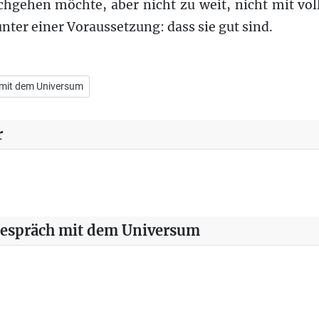
hgehen möchte, aber nicht zu weit, nicht mit voll
ter einer Voraussetzung: dass sie gut sind.
aufendes Gespräch mit dem Universum
 mit dem Universum
r
Gespräch mit dem Universum