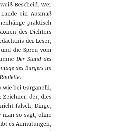
r weiß Bescheid. Wer
m Lande ein Ausmaß
menhänge praktisch
ionen des Dichters
dächtnis der Leser,
n und die Spreu vom
olumne
Der Stand des
ontage des Bürgers im
Roulette
.
o wie bei Garganelli,
 Zeichner, der, dies
nicht falsch, Dinge,
e man so sagt, ohne
 gibt es Anmutungen,