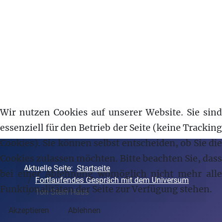
Wir nutzen Cookies auf unserer Website. Sie sind
essenziell für den Betrieb der Seite (keine Tracking
Cookies). Sie können selbst entscheiden, ob Sie die
Cookies zulassen möchten. Bitte beachten Sie, dass
Aktuelle Seite:
Startseite
bei einer Ablehnung womöglich nicht mehr alle
Fortlaufendes Gespräch mit dem Universum
Funktionalitäten der Seite zur Verfügung stehen.
Ton Stein Haus
Akzeptieren
Ablehnen