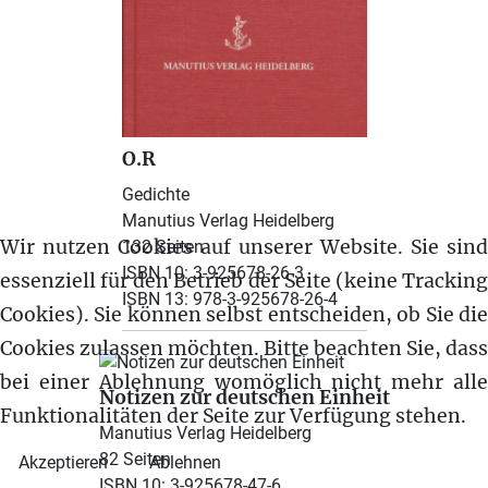
O.R
Gedichte
Manutius Verlag Heidelberg
Wir nutzen Cookies auf unserer Website. Sie sind
132 Seiten
ISBN 10: 3-925678-26-3
essenziell für den Betrieb der Seite (keine Tracking
ISBN 13: 978-3-925678-26-4
Cookies). Sie können selbst entscheiden, ob Sie die
Cookies zulassen möchten. Bitte beachten Sie, dass
bei einer Ablehnung womöglich nicht mehr alle
Notizen zur deutschen Einheit
Funktionalitäten der Seite zur Verfügung stehen.
Manutius Verlag Heidelberg
82 Seiten
Akzeptieren
Ablehnen
ISBN 10: 3-925678-47-6