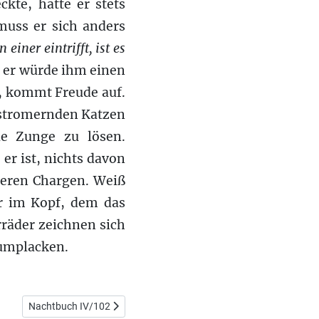
kte, hatte er stets
muss er sich anders
einer eintrifft, ist es
i, er würde ihm einen
, kommt Freude auf.
 stromernden Katzen
ie Zunge zu lösen.
er ist, nichts davon
nteren Chargen. Weiß
er im Kopf, dem das
rräder zeichnen sich
rumplacken.
Nächster Beitrag: Nachtbuch IV/102
Nachtbuch IV/102