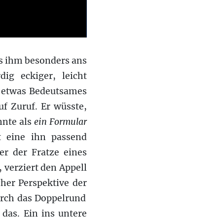
es ihm besonders ans
dig eckiger, leicht
 etwas
B
edeutsam
es
uf Zuruf.
E
r wüsste,
nnte als
ein Formular
tt
eine
ih
n
passend
er der Fratze eine
s
,
verziert
den
Appell
cher Perspektive
der
urch
das Doppelrund
t das.
Ein
ins untere