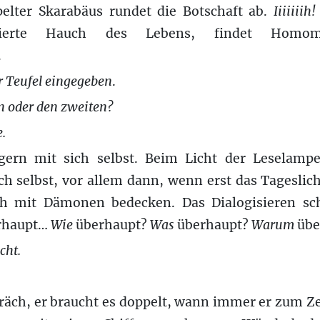
pelter
Skarabäus
rundet
die Botschaft ab.
Iii
i
ii
i
h!
rierte
Hauch des Lebens, findet Homom
.
er Teufel eingegeben
.
n oder den zweiten?
e.
ern mit sich selbst. Beim Licht der Leselampe
ich selbst, vor allem dann, wenn erst das Tageslic
 mit Dämonen bedecken. Das Dialogisieren schä
rhaupt…
Wie
überhaupt?
Was
überhaupt?
Warum
übe
cht.
räch, er braucht es doppelt, wann immer er zum Zei