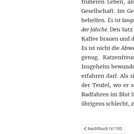
früheren Leben, al
Gesellschaft. Im
Ge
behelfen.
Es
ist lang
der falsche.
Den Satz 
Kaffee brauen und 
Es ist nicht die A
genug. Katzenfreu
Insgeheim bewundert
erfahren darf. Als 
der Teufel, wo er 
Radfahren im Blut l
übrigens schlecht, 
Vorheriger Beitrag: Nacht
Nachtbuch IV/100