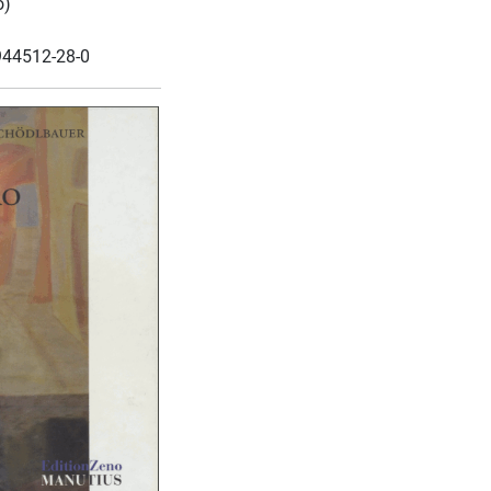
o)
944512-28-0