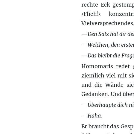
rechte Eck gestem
›Flieh!‹ ko
nzent
Vielversprechendes
—
Den Satz hat dir d
—
Welchen, den erste
—
Das bleibt die Frag
Homomaris redet g
ziemlich viel mit s
und die Wände sich
Gedanken. Und übe
—
Überhaupte dich ni
—
Haha.
Er braucht das Gesp