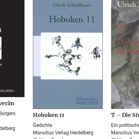
verän
Bürgers
Hoboken 11
T – Die St
Gedichte
Ein politisc
delberg
Manutius Verlag Heidelberg
Manutius Ver