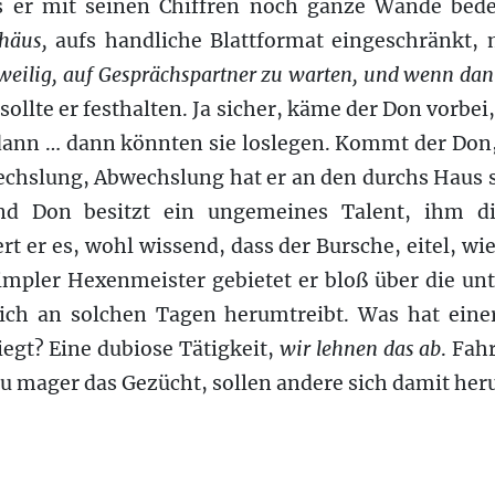
s er mit seinen Chiffren noch ganze Wände bedec
häus,
aufs handliche Blattformat eingeschränkt, 
weilig
, auf Gesprächspartner zu
warten
, und wenn dann 
sollte er festhalten. Ja sicher, käme der Don vorbe
dann … dann könnten sie loslegen. Kommt der Don
bwechslung, Abwechslung hat er an den durchs Haus
nd Don besitzt ein ungemeines Talent, ihm d
 er es, wohl wissend, dass der Bursche, eitel, wie 
simpler Hexenmeister gebietet er bloß über die u
sich an solchen Tagen herumtreibt. Was hat ein
iegt? Eine dubiose Tätigkeit,
wir lehnen das ab
. Fah
zu mager das Gezücht, sollen andere sich damit he
buch IV/100