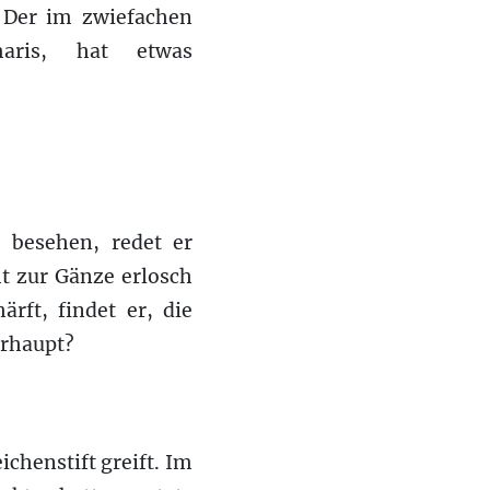
De
r im
zwiefachen
aris, hat etwas
 besehen, redet er
ht zur Gänze erlosch
rft, findet er, die
rhaupt?
chenstift greift. Im