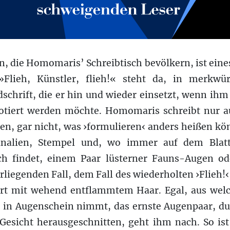
n, die Homomaris’ Schreibtisch bevölkern, ist ein
»Flieh,
Künstler
, flieh!« steht da, in merkwür
schrift, die er
hin und wieder
einsetzt, wenn ihm
tiert werden möchte. Homomaris schreibt nur a
en,
gar nicht, was ›formulieren‹ anders heißen kö
nalien
, Stempel und, wo immer auf dem Bla
ich findet, einem Paar lüsterner Fauns-Augen
od
rliegenden
Fall, dem Fall des
wiederholten
›Flieh!‹
ert
mit
wehend
entflammtem
Haar.
E
gal, aus wel
t in Augenschein nimmt,
das
ernste
Augenpaar,
d
Gesicht herausge
schnitt
en,
geht
ihm
nach
.
So is