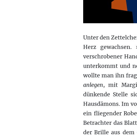
Unter den Zettelche
Herz gewachsen. 
versch
r
obener Hand
unterkommt und no
wollte man ihn frag
anlegen
,
mit
Margi
dünkende
Stelle s
Hausdämons
.
Im vo
ein fliegender Rob
Betrachter
das Blat
der Brille
aus dem 