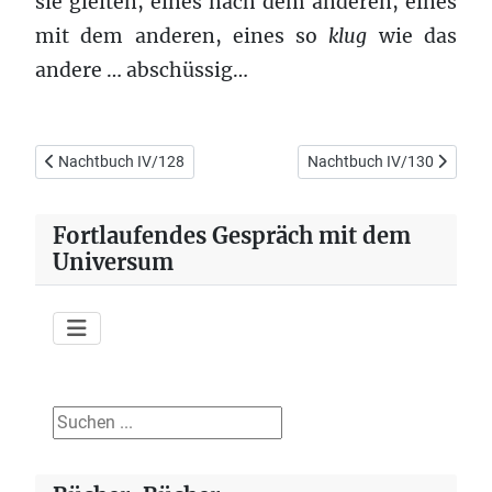
sie gleiten, eines nach dem anderen, eines
mit dem anderen, eines so
klug
wie das
andere … abschüssig…
Vorheriger Beitrag: Nachtbuch IV/128
Nächster Beitrag: Nachtbu
Nachtbuch IV/128
Nachtbuch IV/130
Fortlaufendes Gespräch mit dem
Universum
Suchen ...