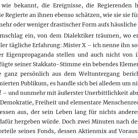
 wie bekannt, die Ereignisse, die Regierenden 
e Regierte an ihnen ebenso schätzen, wie sie sie f
mehr oder weniger drastischer Form aufs häusliche
Umschlag ein, von dem Dialektiker träumen, wo er
aller tägliche Erfahrung: Mister X – ich nenne ihn so
er Eigenpropaganda stellen und auch nicht von
 fügte seiner Stakkato-Stimme ein bebendes Elemen
e ganz persönlich aus dem Weltuntergang berich
mierten Publikum, es handle sich bei alledem um ni
! – und nunmehr mit äußerster Unerbittlichkeit ab
Demokratie, Freiheit und elementare Menschenrech
essen aus, der sein Leben lang für nichts ander
 dafür hergeben würde. Doch zwei Minuten nach de
orteile seines Fonds, dessen Aktienmix auf Vorau