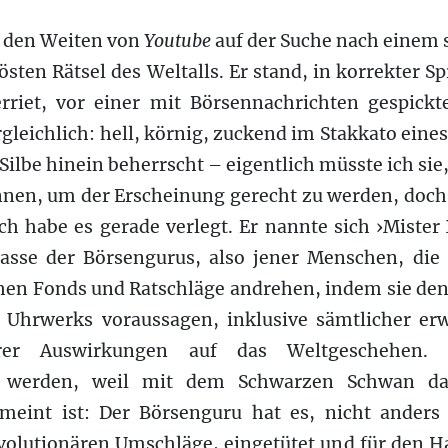
n den Weiten von
Youtube
auf der Suche nach einem 
östen Rätsel des Weltalls. Er stand, in korrekter S
erriet, vor einer mit Börsennachrichten gespic
gleichlich: hell, körnig, zuckend im Stakkato ein
e Silbe hinein beherrscht – eigentlich müsste ich sie
nnen, um der Erscheinung gerecht zu werden, doch 
ch habe es gerade verlegt. Er nannte sich ›Mister
asse der Börsengurus, also jener Menschen, di
en Fonds und Ratschläge andrehen, indem sie den
s Uhrwerks voraussagen, inklusive sämtlicher er
er Auswirkungen auf das Weltgeschehen. Le
 werden, weil mit dem Schwarzen Schwan da
eint ist: Der Börsenguru hat es, nicht anders 
evolutionären Umschläge, eingetütet und für den 