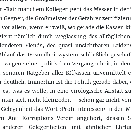
n-Rat: manchem Kollegen geht das Messer in der 
ten Gegner, die Großmeister der Gefahrenzertifizier
 vor allem, wenn er weiß, wo gerade die Kassen k
ziert: nämlich durch Weglassung des alltäglich
endeten Elends, des quasi-unsichtbaren Leiden
Ablauf das Gesundheitssystem schließlich geschaf
ur wegen seiner politischen Vergangenheit, in de
sonoren Ratgeber aller K(l)assen unvermittelt e
r deutlich. Immerhin ist die Politik gerade dabei,
e es, was es wolle, in eine virologische Anstalt 
st man sich nicht kleinreden – schon gar nicht vo
er Gelegenheit das Wort ›Profitinteressen‹ in de
m Anti-Korruptions-Verein angehört, dessen 
ei anderen Gelegenheiten mit ähnlicher Ehrfu