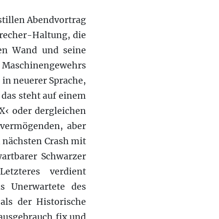
stillen Abendvortrag
precher-Haltung, die
kten Wand und seine
es Maschinengewehrs
, in neuerer Sprache,
das steht auf einem
 X‹ oder dergleichen
e vermögenden, aber
 nächsten Crash mit
wartbarer Schwarzer
tzteres verdient
s Unerwartete des
als der Historische
Hausgebrauch fix und