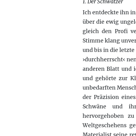
1. Der Schwätzer
Ich entdeckte ihn i
über die ewig ungel
gleich den Profi v
Stimme klang unver
und bis in die letzt
›durchherrscht‹ ne
anderen Blatt und i
und gehörte zur Kl
unbedarften Mensch
der Präzision eine
Schwäne und ihr
hervorgehoben zu
Weltgeschehens gem
Materialist seine r