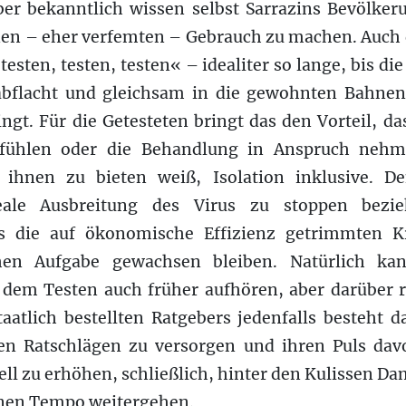
ber bekanntlich wissen selbst Sarrazins Bevölker
en – eher verfemten – Gebrauch zu machen. Auch 
esten, testen, testen« – idealiter so lange, bis d
abflacht und gleichsam in die gewohnten Bahnen
ngt. Für die Getesteten bringt das den Vorteil, da
 fühlen oder die Behandlung in Anspruch nehm
 ihnen zu bieten weiß, Isolation inklusive. 
 reale Ausbreitung des Virus zu stoppen bezi
s die auf ökonomische Effizienz getrimmten K
chen Aufgabe gewachsen bleiben. Natürlich k
 dem Testen auch früher aufhören, aber darüber 
aatlich bestellten Ratgebers jedenfalls besteht d
en Ratschlägen zu versorgen und ihren Puls dav
ell zu erhöhen, schließlich, hinter den Kulissen D
enen Tempo weitergehen.