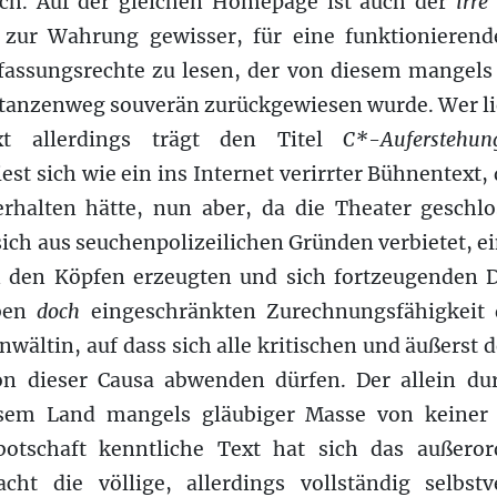
ch. Auf der gleichen Homepage ist auch der
irre
 zur Wahrung gewisser, für eine funktionieren
fassungsrechte zu lesen, der von diesem mangels
stanzenweg souverän zurückgewiesen wurde. Wer li
 allerdings trägt den Titel
C*-Auferstehu
est sich wie ein ins Internet verirrter Bühnentext
l erhalten hätte, nun aber, da die Theater geschl
sich aus seuchenpolizeilichen Gründen verbietet, e
 den Köpfen erzeugten und sich fortzeugenden 
eben
doch
eingeschränkten Zurechnungsfähigkeit
wältin, auf dass sich alle kritischen und äußerst
on dieser Causa abwenden dürfen. Der allein dur
esem Land mangels gläubiger Masse von keiner
otschaft kenntliche Text hat sich das außeror
ht die völlige, allerdings vollständig selbstve