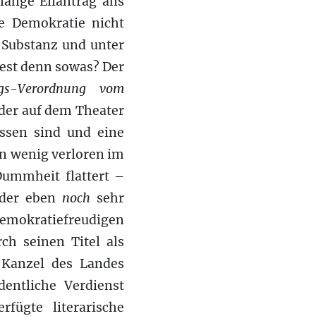
lange Eilantrag ans
de Demokratie nicht
 Substanz und unter
est denn sowas? Der
ngs-Verordnung vom
, der auf dem Theater
ossen sind und eine
in wenig verloren im
Dummheit flattert –
 der eben
noch
sehr
 demokratiefreudigen
ch seinen Titel als
 Kanzel des Landes
dentliche Verdienst
rfügte literarische