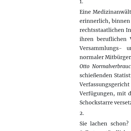
1.
Eine Medizinanwälti
erinnerlich, binne
rechtsstaatlichen 
ihren beruflichen 
Versammlungs- un
normaler Mitbürger
Otto Normalverbrauc
schießenden Statis
Verfassungs­gericht
Verfügungen, mit d
Schockstarre verse
2.
Sie lachen schon? 