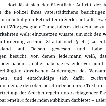
o … dort lässt sich der öffentliche Auftritt der 
 die Polizei ihres Vaterstädtchens besichtigen
m unbeteiligten Betrachter dreierlei auffällt:
erst
 mit Witz gesegnete Dame, falls es sich denn so zut
erkehrten Welt‹ einzusetzen wusste, um sich den v
ufforderung zu einer Straftat nach § etc.) zu ent
usland auf Reisen gewesen und habe d
ungen besucht, von denen jedermann weiß, das
oder haben –, daher habe sie es leider versäumt, 
verhängten drastischen Änderungen des Versamm
hen, und entschuldige sich dafür;
zweiten
it der sie den oben beschriebenen
irren
Text, in l
rtretung der Seuchenregeln unterschlagender Fa
ar »mehr« fordernden Publikum darbietet – Laie