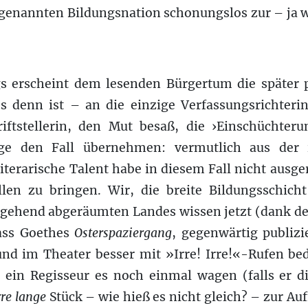
enannten Bildungsnation schonungslos zur – ja 
s erscheint dem lesenden Bürgertum die später pu
’s denn ist – an die einzige Verfassungsrichteri
riftstellerin, den Mut besaß, die ›Einschüchter
ge den Fall übernehmen: vermutlich aus der i
literarische Talent habe in diesem Fall nicht ausge
len zu bringen. Wir, die breite Bildungsschich
gehend abgeräumten Landes wissen jetzt (dank der
dass Goethes
Osterspaziergang
, gegenwärtig publizie
und im Theater besser mit »Irre! Irre!«-Rufen bed
te ein Regisseur es noch einmal wagen (falls er d
rre lange
Stück – wie hieß es nicht gleich? – zur Au