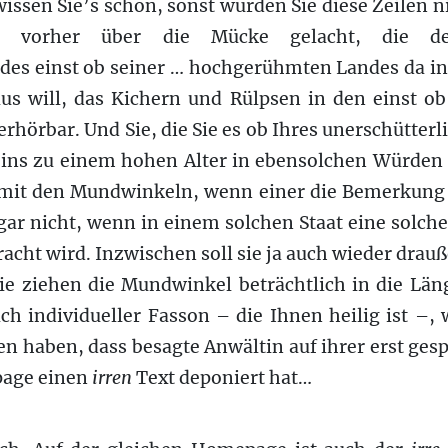
issen Sie’s schon, sonst würden Sie diese Zeilen ni
 vorher über die Mücke gelacht, die de
 des einst ob seiner … hochgerühmten Landes da i
aus will, das Kichern und Rülpsen in den einst o
rhörbar. Und Sie, die Sie es ob Ihres unerschütterl
ns zu einem hohen Alter in ebensolchen Würden 
 mit den Mundwinkeln, wenn einer die Bemerkung h
gar nicht, wenn in einem solchen Staat eine solch
racht wird. Inzwischen soll sie ja auch wieder drauße
Sie ziehen die Mundwinkel beträchtlich in die Län
h individueller Fasson – die Ihnen heilig ist –, 
en haben, dass besagte Anwältin auf ihrer erst ges
age einen
irren
Text deponiert hat…