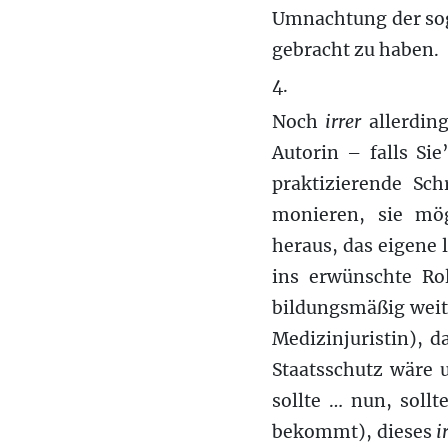
Umnachtung der sog
gebracht zu haben.
4.
Noch
irrer
allerding
Autorin – falls Sie
praktizierende Sch
monieren, sie mö
heraus, das eigene 
ins erwünschte Rol
bildungsmäßig weit
Medizinjuristin), 
Staatsschutz wäre 
sollte … nun, soll
bekommt), dieses
i