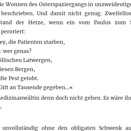
ie Wonnen des Osterspaziergangs in unzweideuti
beschrieben. Und damit nicht genug. Zweifellos
bestand der Hetze, wenn ein vom Paulus zum S
peroriert:
ey, die Patienten starben,
: wer genas?
öllischen Latwergen,
diesen Bergen,
ie Pest getobt.
 Gift an Tausende gegeben…«
Medizinanwältin denn doch nicht gehen. Es wäre ih
.
e unvollständig ohne den obligaten Schwenk a