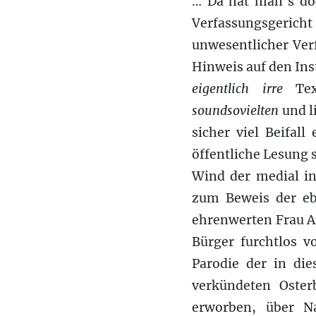
… Da hat man’s do
Verfassungsgericht
unwesentlicher Ver
Hinweis auf den In
eigentlich
irre
Text
soundsovielten
und li
sicher viel Beifal
öffentliche Lesung 
Wind der medial in
zum Beweis der 
ehrenwerten Frau An
Bürger furchtlos v
Parodie der in di
verkündeten Osterb
erworben, über Nac