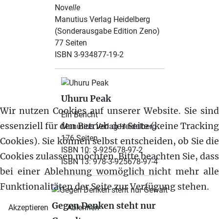
Nov
elle
Manutius Verlag Heidelberg
(Sonderausgabe Edition Zeno)
77 Seiten
ISBN 3-934877-19-2
Uhuru Peak
Wir nutzen Cookies auf unserer Website. Sie sind
Ein Bericht
essenziell für den Betrieb der Seite (keine Tracking
Manutius Verlag Heidelberg
176 Seiten
Cookies). Sie können selbst entscheiden, ob Sie die
ISBN 10: 3-925678-97-2
Cookies zulassen möchten. Bitte beachten Sie, dass
ISBN 13: 978-3-925678-97-4
bei einer Ablehnung womöglich nicht mehr alle
Funktionalitäten der Seite zur Verfügung stehen.
Gegen Denken steht nur
Akzeptieren
Ablehnen