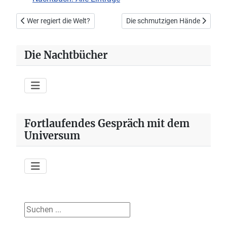
Vorheriger Beitrag: Wer regiert die Welt?
Nächster Beitrag: Die schmutzi
Wer regiert die Welt?
Die schmutzigen Hände
Die Nachtbücher
Fortlaufendes Gespräch mit dem
Universum
Suchen ...