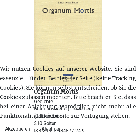
Wir nutzen Cookies auf unserer Website. Sie sind
essenziell für den Betrieb der Seite (keine Tracking
Cookies). Sie können selbst entscheiden, ob Sie die
Organum Mortis
Cookies zulassen möchten. Bitte beachten Sie, dass
Gedichte
bei einer Ablehnung womöglich nicht mehr alle
Manutius Verlag Heidelberg
Funktionalitäten der Seite zur Verfügung stehen.
(Edition Zeno)
210 Seiten
Akzeptieren
Ablehnen
ISBN 10: 3-934877-24-9