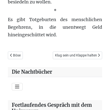
besiedeln zu wollen.
*
Es gibt Totgeburten des menschlichen
Begehrens, in die unentwegt Geld
hineingeschüttet wird.
Vorheriger Beitrag: Böse
Nächster Beitrag: Klug sein und Kla
Böse
Klug sein und Klappe halten
Die Nachtbücher
Fortlaufendes Gespräch mit dem