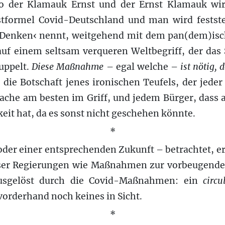
wo der Klamauk Ernst und der Ernst Klamauk wi
tformel Covid-Deutschland und man wird festste
 Denken‹ nennt, weitgehend mit dem pan(dem)is
auf einem seltsam verqueren Weltbegriff, der das
uppelt.
Diese Maßnahme
– egal welche –
ist nötig,
t die Botschaft jenes ironischen Teufels, der jede
 Sache am besten im Griff, und jedem Bürger, dass a
keit hat, da es sonst nicht geschehen könnte.
*
oder einer entsprechenden Zukunft – betrachtet, e
er Regierungen wie Maßnahmen zur vorbeugend
usgelöst durch die Covid-Maßnahmen: ein
circu
 vorderhand noch keines in Sicht.
*