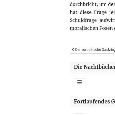
durchbricht, um de
hat diese Frage je
Schuldfrage aufwir
moralischen Posen e
Vorheriger Beitrag: Der eu
Der europäische Gaskrie
Die Nachtbüche
Fortlaufendes 