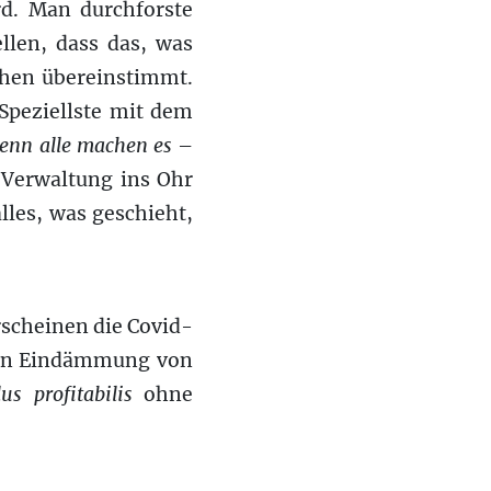
rd. Man durchforste
llen, dass das, was
chen übereinstimmt.
 Speziellste mit dem
 denn alle machen es
–
r Verwaltung ins Ohr
lles, was geschieht,
rscheinen die Covid-
en Eindämmung von
lus profitabilis
ohne