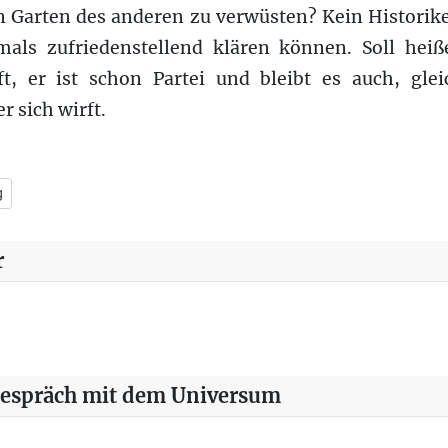
n Garten des anderen zu verwüsten? Kein Historike
mals zufriedenstellend klären können. Soll he
ft, er ist schon Partei und bleibt es auch, glei
r sich wirft.
ropäische Gaskrieg
g
r
Gespräch mit dem Universum