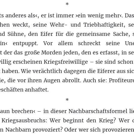
*
ts anderes als‹, er ist immer ›ein wenig mehr‹. Das
en weckt, seine Wehr- und Triebhaftigkeit, se
d Sühne, den Eifer für die gemeinsame Sache, s
n‹ entpuppt. Vor allem schreckt seine Unen
it der das große Morden jeden, den es erfasst, in s
llig erscheinen Kriegsfreiwillige – sie sind schon 
haben. Wie verächtlich dagegen die Eiferer aus si
e, die vor ihren Augen abrollt. Auch sie: Profiteu
schäften anhaftet.
*
aun brechen‹ – in dieser Nachbarschaftsformel li
s Kriegsausbruchs: Wer beginnt den Krieg? Wer 
en Nachbarn provoziert? Oder wer sich provozieren