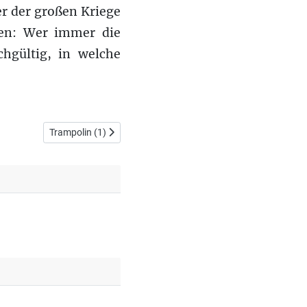
r der großen Kriege
ißen: Wer immer die
chgültig, in welche
Nächster Beitrag: Trampolin (1)
Trampolin (1)