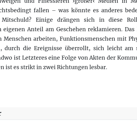
hweigen und Finessieren ›großer‹ Medien in M
htsbedingt fallen – was könnte es anderes bede
 Mitschuld? Einige drängen sich in diese Roll
n eigenen Anteil am Geschehen reklamieren. Das 
n Menschen arbeiten, Funktionsmenschen mit Phy
ie, durch die Ereignisse überrollt, sich leicht a
endwo ist Letzteres eine Folge von Akten der Komm
 ist es strikt in zwei Richtungen lesbar.
uch III/30
r