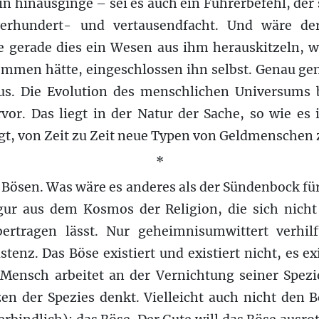
n hinausginge – sei es auch ein Führerbefehl, der
verhundert- und vertausendfacht. Und wäre de
 gerade dies ein Wesen aus ihm herauskitzeln, wi
ommen hätte, eingeschlossen ihn selbst. Genau g
s. Die Evolution des menschlichen Universums 
or. Das liegt in der Natur der Sache, so wie es
egt, von Zeit zu Zeit neue Typen von Geldmenschen 
*
 Bösen. Was wäre es anderes als der Sündenbock fü
gur aus dem Kosmos der Religion, die sich nicht 
bertragen lässt. Nur geheimnisumwittert verhil
stenz. Das Böse existiert und existiert nicht, es exi
r Mensch arbeitet an der Vernichtung seiner Spezi
en der Spezies denkt. Vielleicht auch nicht den 