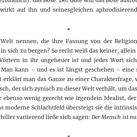
bindlich): das Böse. Der Gute will das Böse ausrot
 wirkt auf ihn und seinesgleichen aphrodisieren
*
Welt nennen, die ihre Fassung von der Religio
in sich zu bergen? So recht weiß das keiner, allei
Wörtern in ihr ungeheuer ist und jedes Wort sic
. Man kann – und es ist längst geschehen – eine 
 erklärt man das Ganze zu einer Charakterfrage, w
nsch, der sich zynisch zu dieser Welt verhält, um das
 ebenso wenig gerecht wie irgendein Idealist, de
 moderne Schlachtfeld übersteigt sie die intrins
iller variierend ließe sich sagen:
Der Mensch ist n