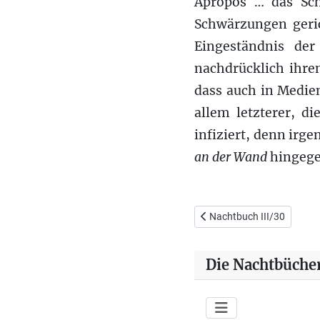
Apropos … das Sc
Schwärzungen geric
Eingeständnis der
nachdrücklich ihre
dass auch in Medie
allem letzterer, d
infiziert, denn irg
an der Wand
hingegen
Vorheriger Beitrag: Nachtb
Nachtbuch III/30
Die Nachtbüche