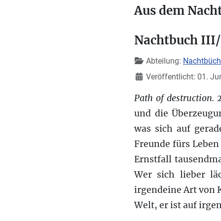
Aus dem Nacht
Nachtbuch III/
Details
Abteilung:
Nachtbücher
Veröffentlicht: 01. J
Path of destruction.
2
und die Überzeugu
was sich auf gerad
Freunde fürs Leben 
Ernstfall tausendma
Wer sich lieber l
irgendeine Art von 
Welt, er ist auf ir