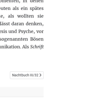
omenten, in denen
uten als ein spätes
e, als wollten sie
lässt daran denken,
sis und Psyche, vor
m sogenannten Bösen
unikation. Als
Schrift
Nächster Beitrag: Nachtbuch III/32
Nachtbuch III/32