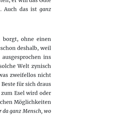
ten, er will das Gute
d. Auch das ist
ganz
n borgt, ohne einen
n schon deshalb, weil
h ausgesprochen ins
solche Welt zynisch
as zweifellos nicht
 Beste für sich draus
r zum Esel wird oder
ischen Möglichkeiten
ur da ganz Mensch, wo