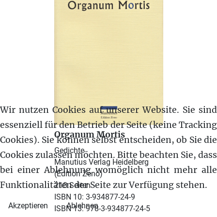
Wir nutzen Cookies auf unserer Website. Sie sind
essenziell für den Betrieb der Seite (keine Tracking
Organum Mortis
Cookies). Sie können selbst entscheiden, ob Sie die
Gedichte
Cookies zulassen möchten. Bitte beachten Sie, dass
Manutius Verlag Heidelberg
bei einer Ablehnung womöglich nicht mehr alle
(Edition Zeno)
Funktionalitäten der Seite zur Verfügung stehen.
210 Seiten
ISBN 10: 3-934877-24-9
Akzeptieren
Ablehnen
ISBN 13: 978-3-934877-24-5