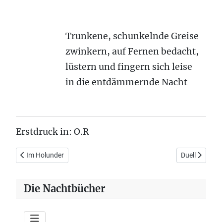
Trunkene, schunkelnde Greise
zwinkern, auf Fernen bedacht,
lüstern und fingern sich leise
in die entdämmernde Nacht
Erstdruck in: O.R
Vorheriger Beitrag: Im Holunder
Nächster Beit
Im Holunder
Duell
Die Nachtbücher