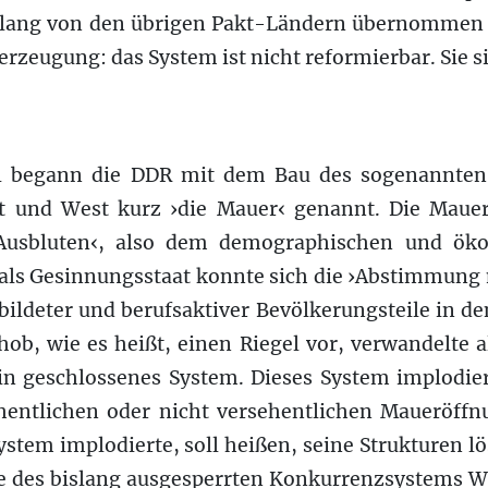
 lang von den übrigen Pakt-Ländern übernommen 
erzeugung: das System ist nicht reformierbar. Sie si
1 begann die DDR mit dem Bau des sogenannten ›
st und West kurz ›die Mauer‹ genannt. Die Mauer 
Ausbluten‹, also dem demographischen und öko
als Gesinnungsstaat konnte sich die ›Abstimmung 
ildeter und berufsaktiver Bevölkerungsteile in de
schob, wie es heißt, einen Riegel vor, verwandelte 
in geschlossenes System. Dieses System implodi
hentlichen oder nicht versehentlichen Maueröff
stem implodierte, soll heißen, seine Strukturen lö
die des bislang ausgesperrten Konkurrenzsystems 