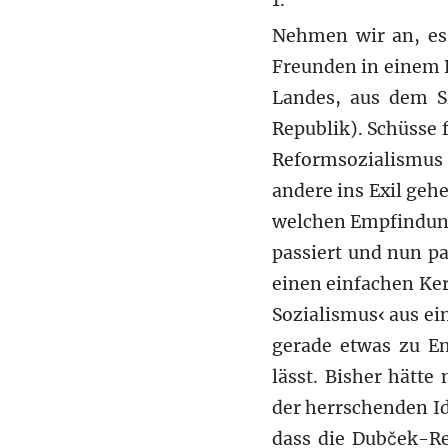
1.
Nehmen wir an, es 
Freunden in einem P
Landes, aus dem S
Republik). Schüsse f
Reformsozialismus
andere ins Exil geh
welchen Empfindun
passiert und nun pa
einen einfachen Ker
Sozialismus‹ aus ei
gerade etwas zu En
lässt. Bisher hätte
der herrschenden Id
dass die Dubček-Re