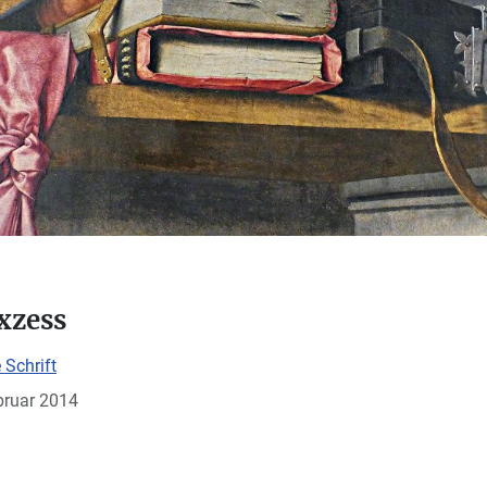
xzess
 Schrift
ebruar 2014