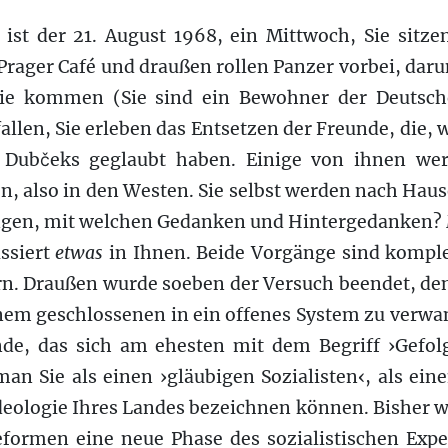
ist der 21. August 1968, ein Mittwoch, Sie sitze
rager Café und draußen rollen Panzer vorbei, daru
ie kommen (Sie sind ein Bewohner der Deutsc
allen, Sie erleben das Entsetzen der Freunde, die, w
 Dubčeks geglaubt haben. Einige von ihnen wer
en, also in den Westen. Sie selbst werden nach Hau
gen, mit welchen Gedanken und Hintergedanken?
ssiert
etwas
in Ihnen. Beide Vorgänge sind komplex
n. Draußen wurde soeben der Versuch beendet, den
nem geschlossenen in ein offenes System zu verwa
de, das sich am ehesten mit dem Begriff ›Gefol
 man Sie als einen ›gläubigen Sozialisten‹, als ei
eologie Ihres Landes bezeichnen können. Bisher wa
formen eine neue Phase des sozialistischen Exp