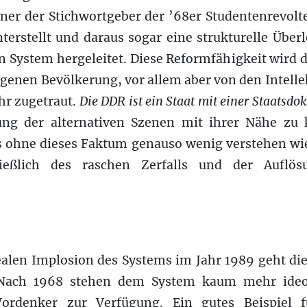
iner der Stichwortgeber der ’68er Studentenrevolt
terstellt und daraus sogar eine strukturelle Über
en System hergeleitet. Diese Reformfähigkeit wird
igenen Bevölkerung, vor allem aber von den Intelle
hr zugetraut.
Die DDR ist ein Staat mit einer Staatsdok
ng der alternativen Szenen mit ihrer Nähe zu 
us ohne dieses Faktum genauso wenig verstehen wie
hließlich des raschen Zerfalls und der Auflö
realen Implosion des Systems im Jahr 1989 geht di
Nach 1968 stehen dem System kaum mehr ideol
Vordenker zur Verfügung. Ein gutes Beispiel f