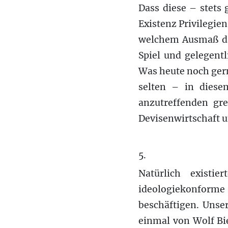
Dass diese – stets 
Existenz Privilegie
welchem Ausmaß das
Spiel und gelegent
Was heute noch gern
selten – in diesem
anzutreffenden gr
Devisenwirtschaft u
5.
Natürlich existi
ideologiekonforme
beschäftigen. Unse
einmal von Wolf Bi