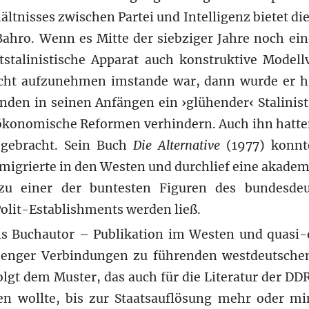
ltnisses zwischen Partei und Intelligenz bietet die
hro. Wenn es Mitte der siebziger Jahre noch ein
ststalinistische Apparat auch konstruktive Modell
cht aufzunehmen imstande war, dann wurde er hi
den in seinen Anfängen ein ›glühender‹ Stalinist,
ökonomische Reformen verhindern. Auch ihn hatten
gebracht. Sein Buch
Die Alternative
(1977) konnt
migrierte in den Westen und durchlief eine akadem
 zu einer der buntesten Figuren des bundesdeut
olit-Establishments werden ließ.
s Buchautor – Publikation im Westen und quasi-of
ve enger Verbindungen zu führenden westdeutsch
lgt dem Muster, das auch für die Literatur der DD
 wollte, bis zur Staatsauflösung mehr oder min