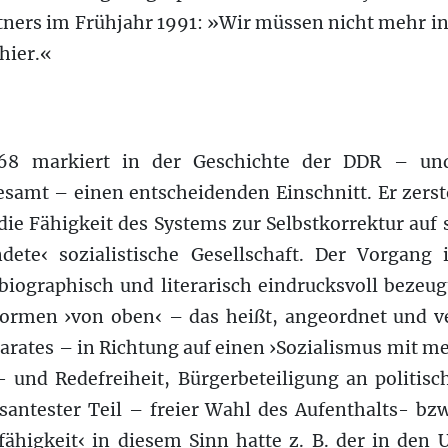
tners im Frühjahr 1991: »Wir müssen nicht mehr i
 hier.«
968 markiert in der Geschichte der DDR – und
samt – einen entscheidenden Einschnitt. Er zerst
ie Fähigkeit des Systems zur Selbstkorrektur auf
dete‹ sozialistische Gesellschaft. Der Vorgang is
r biographisch und literarisch eindrucksvoll bezeu
formen ›von oben‹ – das heißt, angeordnet und v
parates – in Richtung auf einen ›Sozialismus mit m
und Redefreiheit, Bürgerbeteiligung an politis
isantester Teil – freier Wahl des Aufenthalts- b
fähigkeit‹ in diesem Sinn hatte z. B. der in den 