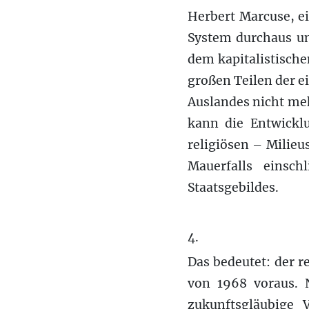
Herbert Marcuse, e
System durchaus un
dem kapitalistisch
großen Teilen der e
Auslandes nicht me
kann die Entwicklu
religiösen – Milie
Mauerfalls einsc
Staatsgebildes.
4.
Das bedeutet: der 
von 1968 voraus. 
zukunftsgläubige 