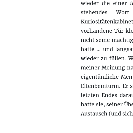
wieder die einer
i
stehendes Wort
Kuriositätenkabin
vorhandene Tür klo
nicht seine mächtige
hatte … und langsa
wieder zu füllen. W
meiner Meinung nac
eigentümliche Mens
Elfenbeinturm. Er 
letzten Endes darau
hatte sie, seiner Ü
Austausch (und sich