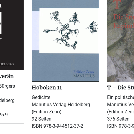
verän
Bürgers
Hoboken 11
T – Die St
Gedichte
Ein politisc
delberg
Manutius Verlag Heidelberg
Manutius Ver
(Edition Zeno)
(Edition Zen
25-9
92 Seiten
376 Seiten
ISBN 978-3-944512-37-2
ISBN 978-3-