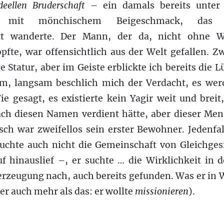
deellen Bruderschaft
– ein damals bereits unter
 mit mönchischem Beigeschmack, das 
ett wanderte. Der Mann, der da, nicht ohne W
pfte, war offensichtlich aus der Welt gefallen. Z
 Statur, aber im Geiste erblickte ich bereits die L
m, langsam beschlich mich der Verdacht, es werd
ie gesagt, es existierte kein Yagir weit und breit
h diesen Namen verdient hätte, aber dieser Men
ch war zweifellos sein erster Bewohner. Jedenfall
suchte auch nicht die Gemeinschaft von Gleichge
f hinauslief –, er suchte … die Wirklichkeit in 
berzeugung nach, auch bereits gefunden. Was er in 
er auch mehr als das: er wollte
missionieren
).